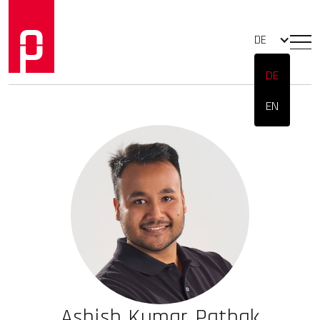
DE
DE
EN
Ashish Kumar Pathak