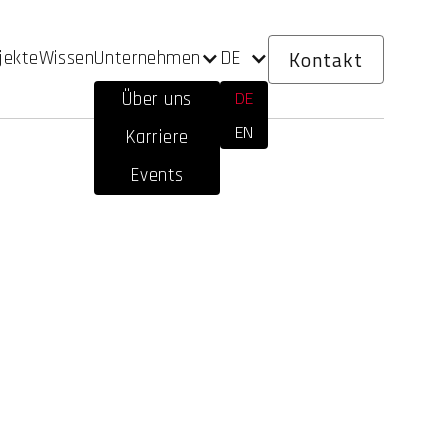
Kontakt
Unternehmen
DE
jekte
Wissen
DE
Über uns
EN
Karriere
Events
Architektur über Cloud bis zur
ende Strukturen mit Innovation und