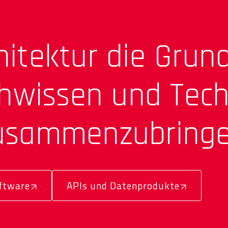
chitektur die Grun
hwissen und Tech
zusammen­zubringe
ftware
APIs und Datenprodukte