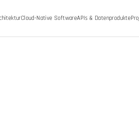
chitektur
Cloud-Native Software
APIs & Datenprodukte
Pro
our business.
mplexe Enterprise-IT ganzheitlich – von 
her Intelligenz. So verbinden wir besteh