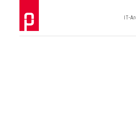
IT-Ar
Architecting y
Wir gestalten und modernisieren ko
Integration von Daten und Künstlic
Zukunftsfähigkeit.