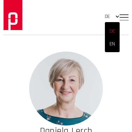
DE
DE
EN
Daniela Lerch