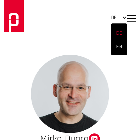
DE
DE
EN
Mirko Quarg