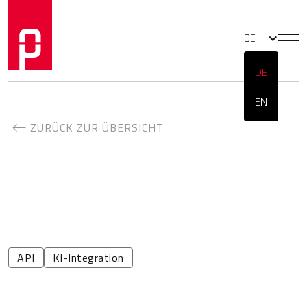
DE
DE
EN
ZURÜCK ZUR ÜBERSICHT
API
KI-Integration