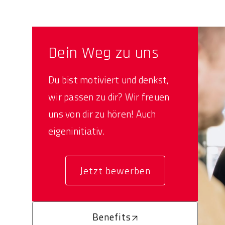
Dein Weg zu uns
Du bist motiviert und denkst,
wir passen zu dir? Wir freuen
uns von dir zu hören! Auch
eigeninitiativ.
Jetzt bewerben
Benefits