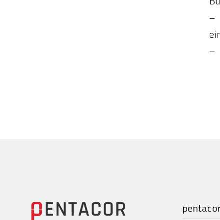
Bu
– 
ei
– 
pentaco