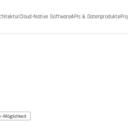
chitektur
Cloud-Native Software
APIs & Datenprodukte
Pro
-Möglichkeit