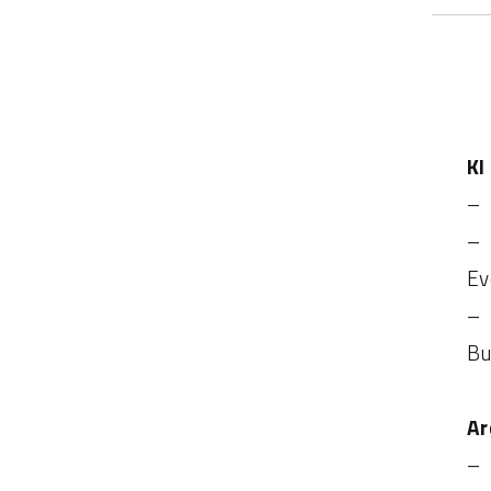
KI
– 
– 
Ev
– 
Bu
Ar
– 