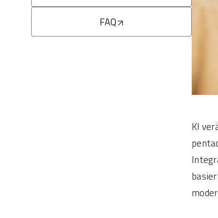
FAQ
KI ver
pentac
Integr
basier
modern