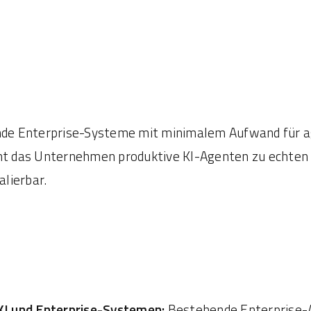
nde Enterprise-Systeme mit minimalem Aufwand für ag
ht das Unternehmen produktive KI-Agenten zu echten 
alierbar.
KI und Enterprise-Systemen:
Bestehende Enterprise-AP