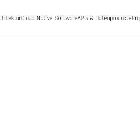
chitektur
Cloud-Native Software
APIs & Datenprodukte
Pro