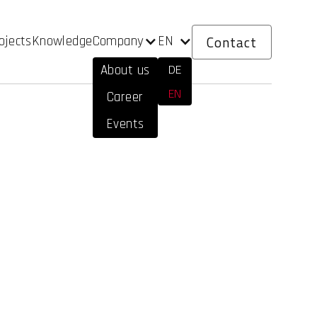
Contact
Company
EN
ojects
Knowledge
DE
About us
EN
Career
Events