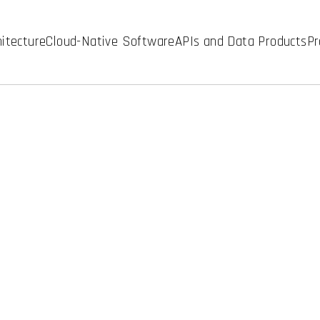
hitecture
Cloud-Native Software
APIs and Data Products
Pr